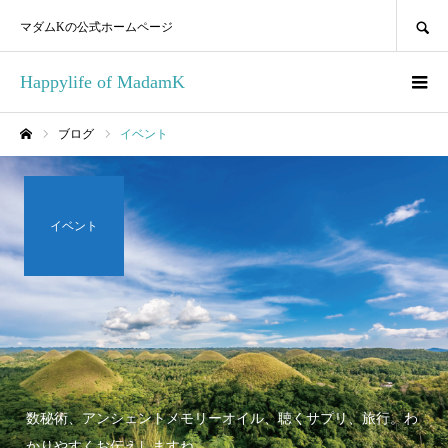
SEARCH
マダムKの公式ホームページ
Happylife of MadamK
ブログ
イベント
ホーム
イベント
数秘術、アンシェントメモリーオイル、聴くサプリ、旅行。わ
かりやすくお伝えしますね。