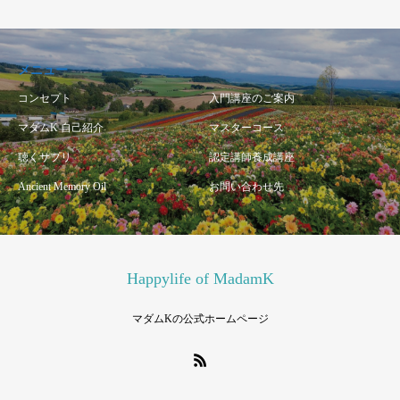
メニュー
コンセプト
入門講座のご案内
マダムK 自己紹介
マスターコース
聴くサプリ
認定講師養成講座
Ancient Memory Oil
お問い合わせ先
Happylife of MadamK
マダムKの公式ホームページ