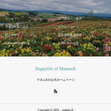
メニュー
コンセプト
入門講座のご案内
マダムK 自己紹介
マスターコース
聴くサプリ
認定講師養成講座
Ancient Memory Oil
お問い合わせ先
Happylife of MadamK
マダムKの公式ホームページ
Copyright © 2020 madam K