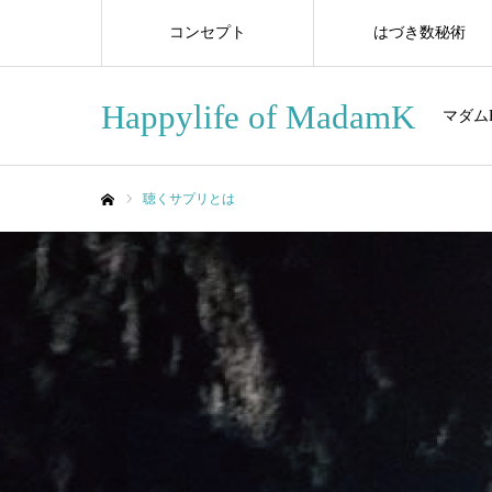
コンセプト
はづき数秘術
Happylife of MadamK
マダム
聴くサプリとは
ホーム