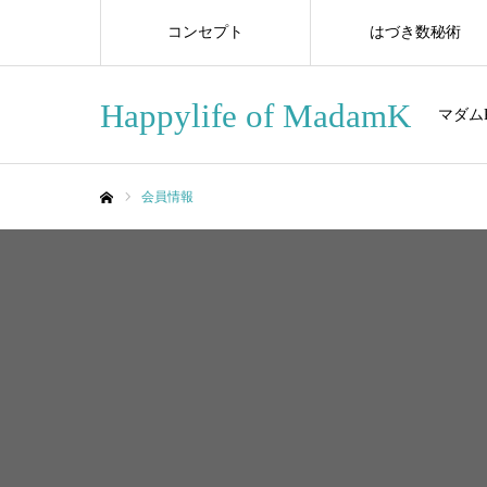
コンセプト
はづき数秘術
Happylife of MadamK
マダム
会員情報
ホーム