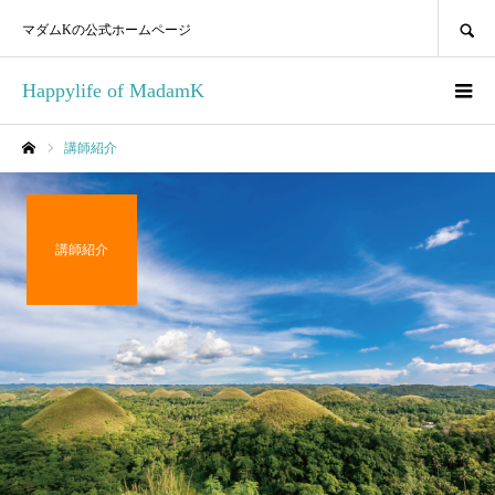
SEARCH
マダムKの公式ホームページ
Happylife of MadamK
講師紹介
ホーム
講師紹介