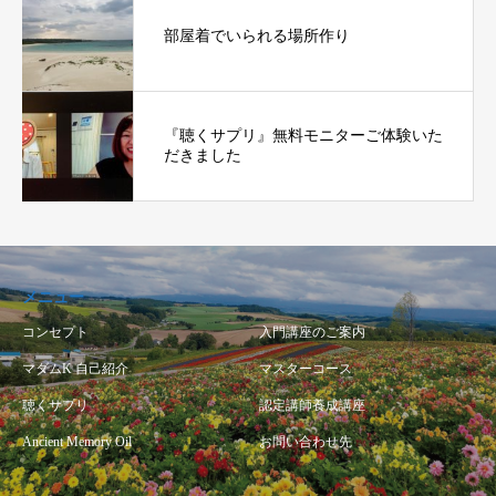
部屋着でいられる場所作り
『聴くサプリ』無料モニターご体験いた
だきました
メニュー
コンセプト
入門講座のご案内
マダムK 自己紹介
マスターコース
聴くサプリ
認定講師養成講座
Ancient Memory Oil
お問い合わせ先