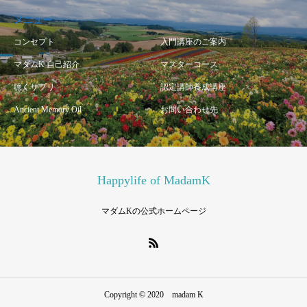
メニュー
コンセプト
入門講座のご案内
マダムK 自己紹介
マスターコース
聴くサプリ
認定講師養成講座
Ancient Memory Oil
お問い合わせ先
Happylife of MadamK
マダムKの公式ホームページ
Copyright © 2020 madam K