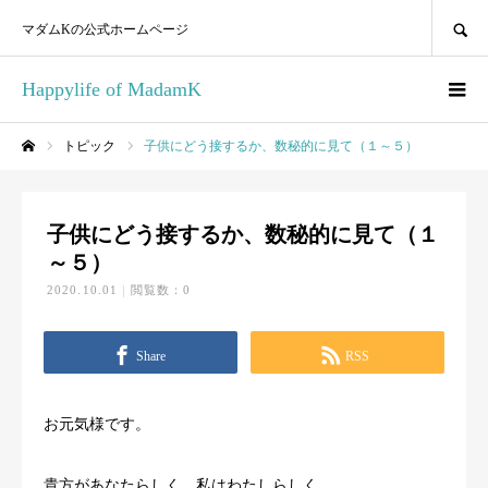
SEARCH
マダムKの公式ホームページ
Happylife of MadamK
トピック
子供にどう接するか、数秘的に見て（１～５）
ホーム
子供にどう接するか、数秘的に見て（１
～５）
2020.10.01
閲覧数：0
Share
RSS
お元気様です。
貴方があなたらしく、私はわたしらしく、